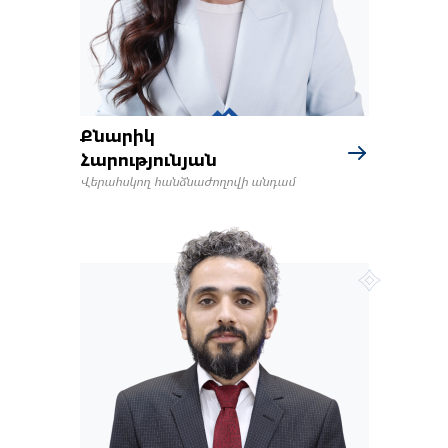
Քնարիկ
Հարությունյան
Վերահսկող հանձնաժողովի անդամ