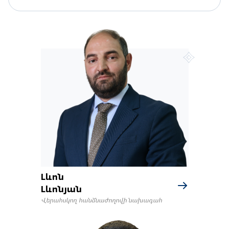
Լևոն
Լևոնյան
Վերահսկող hանձնաժողովի նախագահ