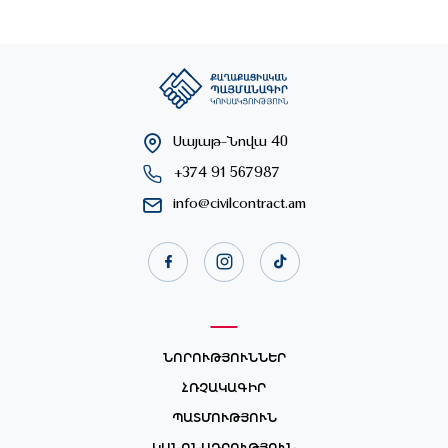
Սայաթ-Նովա 40
+374 91 567987
info@civilcontract.am
ՆՈՐՈՒԹՅՈՒՆՆԵՐ
ՀՌՉԱԿԱԳԻՐ
ՊԱՏՄՈՒԹՅՈՒՆ