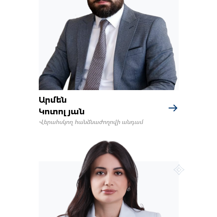
Արմեն
Կոտոլյան
Վերահսկող հանձնաժողովի անդամ