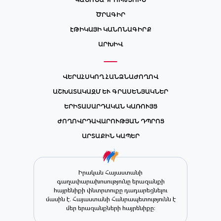
ԿԱՆՈՆԱԴՐՈՒԹՅՈՒՆ
ԾՐԱԳԻՐ
ԷԹԻԿԱՅԻ ԿԱՆՈՆԱԳԻՐՔ
ԱՐԽԻՎ
ՎԵՐԱՀՍԿՈՂ ՀԱՆՁՆԱԺՈՂՈՎ
ԱՇԽԱՏԱԿԱԶՄ ԵՒ ԳՐԱՍԵՆՅԱԿՆԵՐ
ԵՐԻՏԱՍԱՐԴԱԿԱՆ ԿԱՌՈՒՅՑ
ԺՈՂՈՎՐԴԱՎԱՐՈՒԹՅԱՆ ԴՊՐՈՑ
ԱՐՏԱՔԻՆ ԿԱՊԵՐ
Իրական Հայաստանի
գաղափարախոսությունը երազանքի
հայրենիքի փնտրտուքը դադարեցնելու
մասին է. Հայաստանի Հանրապետությունն է
մեր երազանքների հայրենիքը։