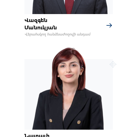
Վազգեն
Մանուկյան
Վերահսկող հանձնաժողովի անդամ
Նատալի