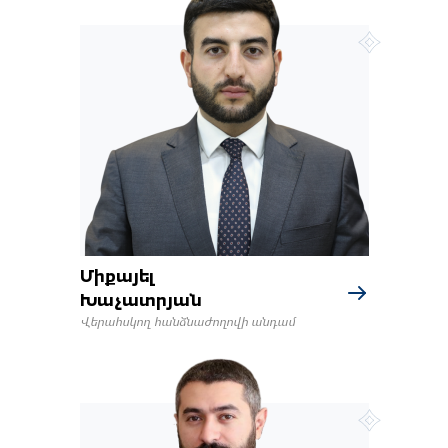
Միքայել
Խաչատրյան
Վերահսկող հանձնաժողովի անդամ