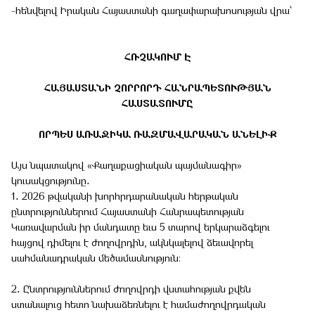
-հենվելով Իրական Հայաստանի գաղափարախոսության վրա՝
ՀՌՉԱԿՈՒՄ Է
ՀԱՅԱՍՏԱՆԻ ՉՈՐՐՈՐԴ ՀԱՆՐԱՊԵՏՈՒԹՅԱՆ
ՀԱՍՏԱՏՈՒՄԸ
ՈՐՊԵՍ ԱՌԱՋԻԿԱ ՌԱԶՄԱՎԱՐԱԿԱՆ ԱՆԵԼԻՔ
Այս նպատակով «Քաղաքացիական պայմանագիր»
կուսակցությունը․
1․ 2026 թվականի խորհրդարանական հերթական
ընտրություններում Հայաստանի Հանրապետության
Կառավարման իր մանդատը եւս 5 տարով երկարաձգելու
հայցով դիմելու է ժողովրդին, ակնկալելով ձեւավորել
սահմանադրական մեծամասնություն:
2․ Ընտրություններում ժողովրդի վստահության քվեն
ստանալուց հետո նախաձեռնելու է համաժողովրդական