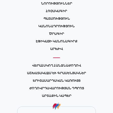
ՆՈՐՈՒԹՅՈՒՆՆԵՐ
ՀՌՉԱԿԱԳԻՐ
ՊԱՏՄՈՒԹՅՈՒՆ
ԿԱՆՈՆԱԴՐՈՒԹՅՈՒՆ
ԾՐԱԳԻՐ
ԷԹԻԿԱՅԻ ԿԱՆՈՆԱԳԻՐՔ
ԱՐԽԻՎ
ՎԵՐԱՀՍԿՈՂ ՀԱՆՁՆԱԺՈՂՈՎ
ԱՇԽԱՏԱԿԱԶՄ ԵՒ ԳՐԱՍԵՆՅԱԿՆԵՐ
ԵՐԻՏԱՍԱՐԴԱԿԱՆ ԿԱՌՈՒՅՑ
ԺՈՂՈՎՐԴԱՎԱՐՈՒԹՅԱՆ ԴՊՐՈՑ
ԱՐՏԱՔԻՆ ԿԱՊԵՐ