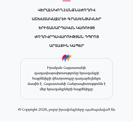
ՎԵՐԱՀՍԿՈՂ ՀԱՆՁՆԱԺՈՂՈՎ
ԱՇԽԱՏԱԿԱԶՄ ԵՒ ԳՐԱՍԵՆՅԱԿՆԵՐ
ԵՐԻՏԱՍԱՐԴԱԿԱՆ ԿԱՌՈՒՅՑ
ԺՈՂՈՎՐԴԱՎԱՐՈՒԹՅԱՆ ԴՊՐՈՑ
ԱՐՏԱՔԻՆ ԿԱՊԵՐ
Իրական Հայաստանի
գաղափարախոսությունը երազանքի
հայրենիքի փնտրտուքը դադարեցնելու
մասին է. Հայաստանի Հանրապետությունն է
մեր երազանքների հայրենիքը։
© Copyright 2026, բոլոր իրավունքները պահպանված են