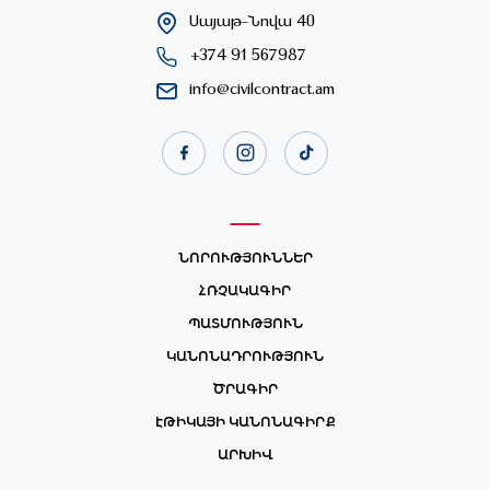
Սայաթ-Նովա 40
+374 91 567987
info@civilcontract.am
ՆՈՐՈՒԹՅՈՒՆՆԵՐ
ՀՌՉԱԿԱԳԻՐ
ՊԱՏՄՈՒԹՅՈՒՆ
ԿԱՆՈՆԱԴՐՈՒԹՅՈՒՆ
ԾՐԱԳԻՐ
ԷԹԻԿԱՅԻ ԿԱՆՈՆԱԳԻՐՔ
ԱՐԽԻՎ