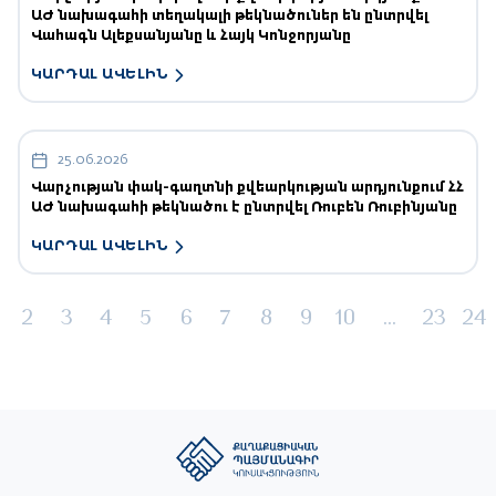
ԱԺ նախագահի տեղակալի թեկնածուներ են ընտրվել
Վահագն Ալեքսանյանը և Հայկ Կոնջորյանը
ԿԱՐԴԱԼ ԱՎԵԼԻՆ
25.06.2026
Վարչության փակ-գաղտնի քվեարկության արդյունքում ՀՀ
ԱԺ նախագահի թեկնածու է ընտրվել Ռուբեն Ռուբինյանը
ԿԱՐԴԱԼ ԱՎԵԼԻՆ
2
3
4
5
6
7
8
9
10
...
23
24