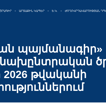
ԾՐԱԳԻՐ
ԱՐՏԱՔԻՆ ԿԱՊԵՐ
Ե.Կ.
ԺՈՂՈՎՐԴԱՎԱՐՈՒԹՅԱՆ ԴՊ
ան պայմանագիր»
ն նախընտրական ծ
ի 2026 թվականի
ություններում