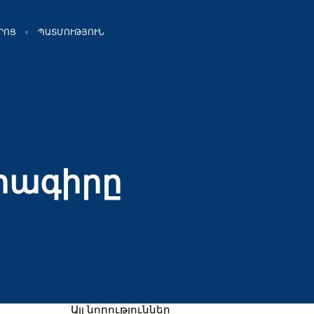
ՐՈՑ
ՊԱՏՄՈՒԹՅՈՒՆ
րագիրը
Այլ նորություններ