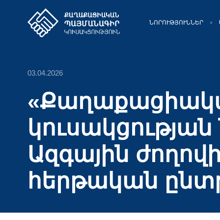
ՆՈՐՈՒԹՅՈՒՆՆԵՐ
03.04.2026
«Քաղաքացիակ
կուսակցությա
Ազգային ժողով
հերթական ընտր