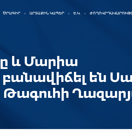
ԾՐԱԳԻՐ
ԱՐՏԱՔԻՆ ԿԱՊԵՐ
Ե.Կ.
ԺՈՂՈՎՐԴԱՎԱՐՈՒԹՅ
նը և Մարիա
բանավիճել են Սա
 Թագուհի Ղազար