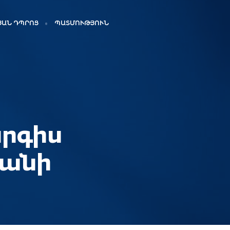
ԱՆ ԴՊՐՈՑ
ՊԱՏՄՈՒԹՅՈՒՆ
րգիս
յանի