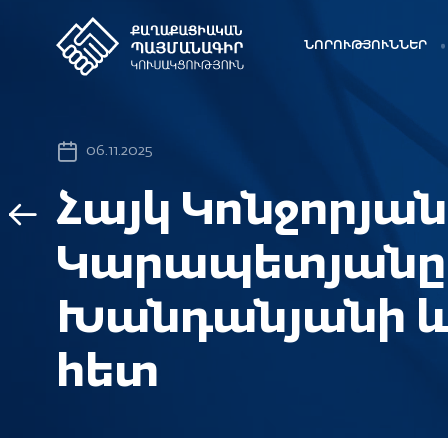
ՆՈՐՈՒԹՅՈՒՆՆԵՐ
06.11.2025
Հայկ Կոնջորյա
Կարապետյանը 
Խանդանյանի և
հետ