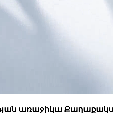
ւթյան առաջիկա Քաղաքակա