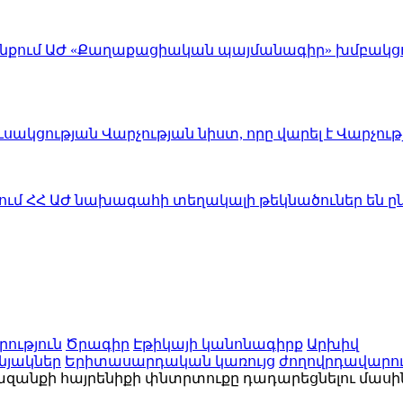
ւնքում ԱԺ «Քաղաքացիական պայմանագիր» խմբակցո
սակցության Վարչության նիստ, որը վարել է Վարչո
ում ՀՀ ԱԺ նախագահի տեղակալի թեկնածուներ են ըն
ություն
Ծրագիր
Էթիկայի կանոնագիրք
Արխիվ
նյակներ
Երիտասարդական կառույց
ժողովրդավարու
նքի հայրենիքի փնտրտուքը դադարեցնելու մասին 