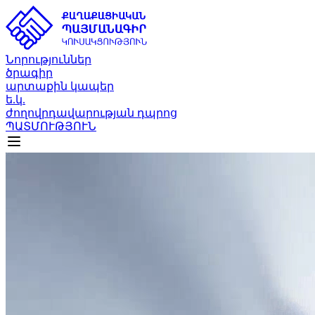
Նորություններ
ծրագիր
արտաքին կապեր
ե.կ.
ժողովրդավարության դպրոց
ՊԱՏՄՈՒԹՅՈՒՆ