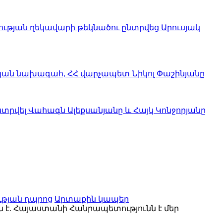
ւթյան ղեկավարի թեկնածու ընտրվեց Արուսյակ
ւթյան նախագահ, ՀՀ վարչապետ Նիկոլ Փաշինյանը
տրվել Վահագն Ալեքսանյանը և Հայկ Կոնջորյանը
թյան դպրոց
Արտաքին կապեր
է. Հայաստանի Հանրապետությունն է մեր