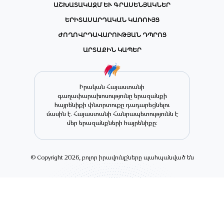
ԱՇԽԱՏԱԿԱԶՄ ԵՒ ԳՐԱՍԵՆՅԱԿՆԵՐ
ԵՐԻՏԱՍԱՐԴԱԿԱՆ ԿԱՌՈՒՅՑ
ԺՈՂՈՎՐԴԱՎԱՐՈՒԹՅԱՆ ԴՊՐՈՑ
ԱՐՏԱՔԻՆ ԿԱՊԵՐ
Իրական Հայաստանի
գաղափարախոսությունը երազանքի
հայրենիքի փնտրտուքը դադարեցնելու
մասին է. Հայաստանի Հանրապետությունն է
մեր երազանքների հայրենիքը։
© Copyright 2026, բոլոր իրավունքները պահպանված են