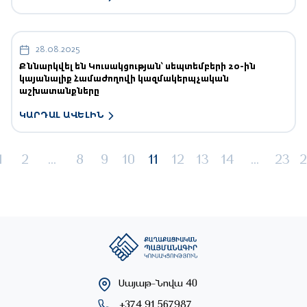
28.08.2025
Քննարկվել են Կուսակցության՝ սեպտեմբերի 20-ին
կայանալիք Համաժողովի կազմակերպչական
աշխատանքները
ԿԱՐԴԱԼ ԱՎԵԼԻՆ
1
2
...
8
9
10
11
12
13
14
...
23
2
Սայաթ-Նովա 40
+374 91 567987