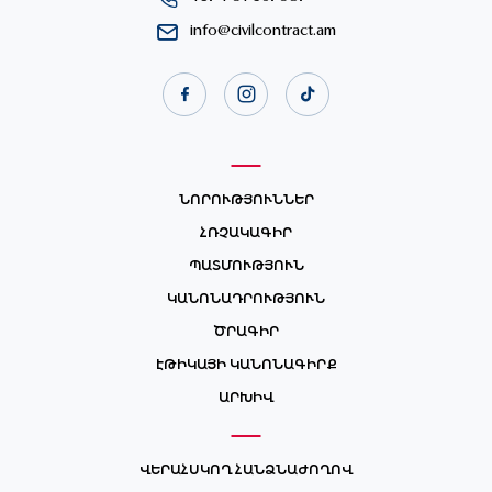
info@civilcontract.am
ՆՈՐՈՒԹՅՈՒՆՆԵՐ
ՀՌՉԱԿԱԳԻՐ
ՊԱՏՄՈՒԹՅՈՒՆ
ԿԱՆՈՆԱԴՐՈՒԹՅՈՒՆ
ԾՐԱԳԻՐ
ԷԹԻԿԱՅԻ ԿԱՆՈՆԱԳԻՐՔ
ԱՐԽԻՎ
ՎԵՐԱՀՍԿՈՂ ՀԱՆՁՆԱԺՈՂՈՎ